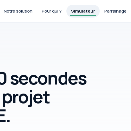
Notre solution
Pour qui ?
Simulateur
Parrainage
30 secondes
 projet
E.