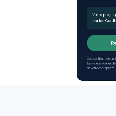
Votre projet
par les Certi
Re
Cette estimation est 
Les valeurs dépendent
de votre copropriété.